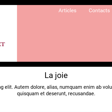
Articles
Contacts
La joie
ng elit. Autem dolore, alias, numquam enim ab vol
quisquam et deserunt, recusandae.