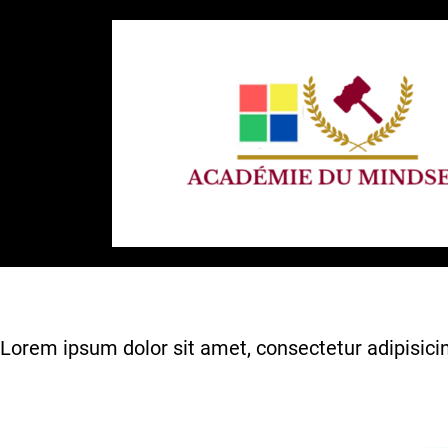
Lorem ipsum dolor sit amet, consectetur adipisici