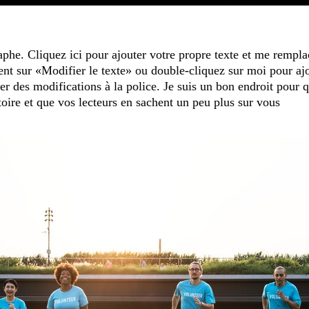
aphe. Cliquez ici pour ajouter votre propre texte et me remplace
nt sur «Modifier le texte» ou double-cliquez sur moi pour ajo
er des modifications à la police. Je suis un bon endroit pour 
toire et que vos lecteurs en sachent un peu plus sur vous