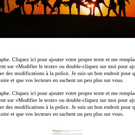
aphe. Cliquez ici pour ajouter votre propre texte et me remplace
nt sur «Modifier le texte» ou double-cliquez sur moi pour ajo
er des modifications à la police. Je suis un bon endroit pour 
toire et que vos lecteurs en sachent un peu plus sur vous.
aphe. Cliquez ici pour ajouter votre propre texte et me remplace
nt sur «Modifier le texte» ou double-cliquez sur moi pour ajo
er des modifications à la police. Je suis un bon endroit pour 
toire et que vos lecteurs en sachent un peu plus sur vous.