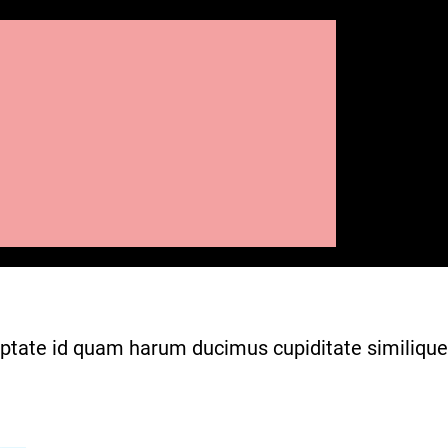
uptate id quam harum ducimus cupiditate similique