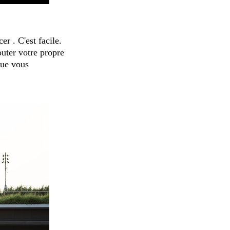
r . C'est facile.
uter votre propre
que vous